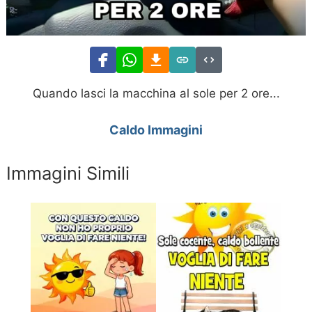
Quando lasci la macchina al sole per 2 ore...
Caldo Immagini
Immagini Simili