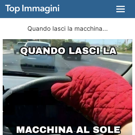
Menu
Quando lasci la macchina...