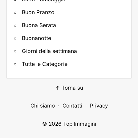
Buon Pranzo
Buona Serata
Buonanotte
Giorni della settimana
Tutte le Categorie
↑ Torna su
Chi siamo
·
Contatti
·
Privacy
© 2026
Top Immagini