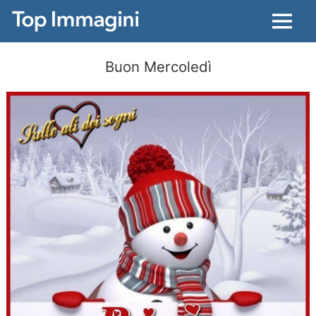
Menu
Buon Mercoledì