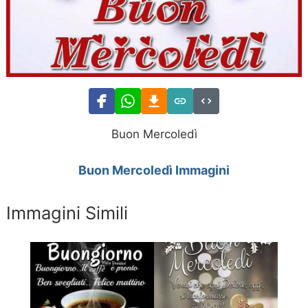
Buon Mercoledì
Buon Mercoledì Immagini
Immagini Simili