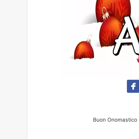
Buon Onomastico a