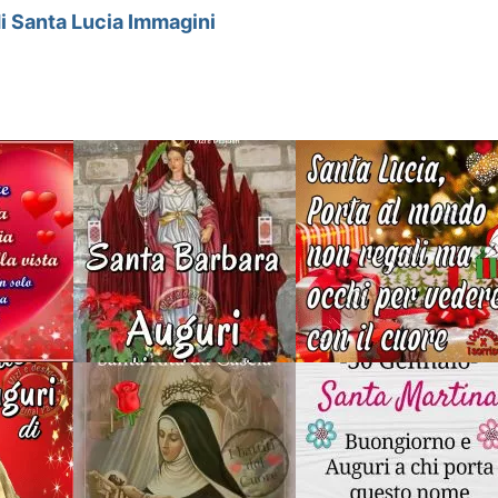
di Santa Lucia Immagini