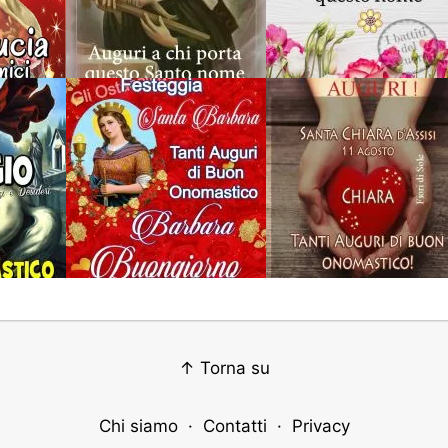
↑ Torna su
Chi siamo
·
Contatti
·
Privacy