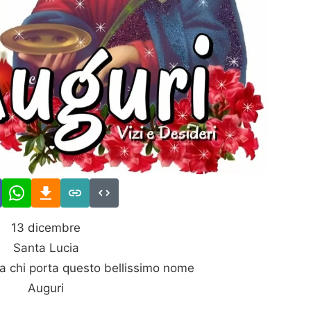
13 dicembre
Santa Lucia
 chi porta questo bellissimo nome
Auguri