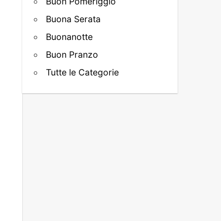
Buon Pomeriggio
Buona Serata
Buonanotte
Buon Pranzo
Tutte le Categorie