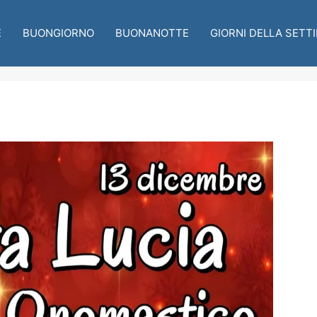
E
BUONGIORNO
BUONANOTTE
GIORNI DELLA SETT