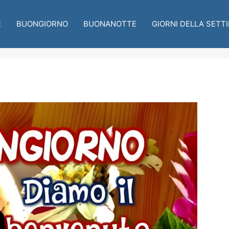
E
BUONGIORNO
BUONANOTTE
GIORNI DELLA SETT