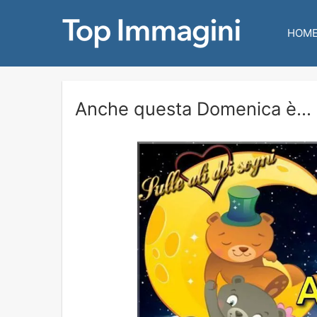
HOM
Anche questa Domenica è...