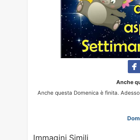
Anche qu
Anche questa Domenica è finita. Adesso 
Dome
Immagini Simili