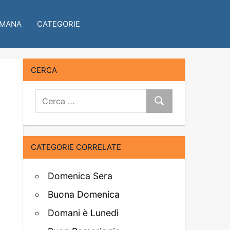
IMANA
CATEGORIE
CERCA
Cerca:
Cerca
CATEGORIE CORRELATE
Domenica Sera
Buona Domenica
Domani è Lunedì