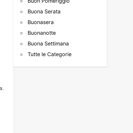
Buon Pomeriggio
Buona Serata
Buonasera
Buonanotte
Buona Settimana
Tutte le Categorie
a.