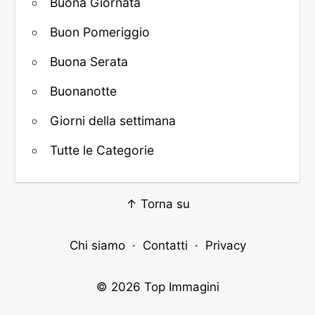
Buona Giornata
Buon Pomeriggio
Buona Serata
Buonanotte
Giorni della settimana
Tutte le Categorie
↑ Torna su
Chi siamo
·
Contatti
·
Privacy
© 2026
Top Immagini