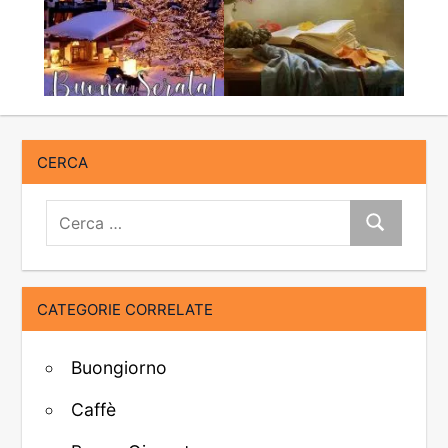
CERCA
Cerca:
Cerca
CATEGORIE CORRELATE
Buongiorno
Caffè