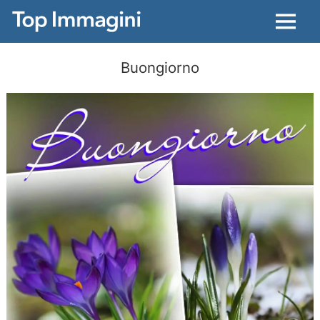
Menu
Buongiorno